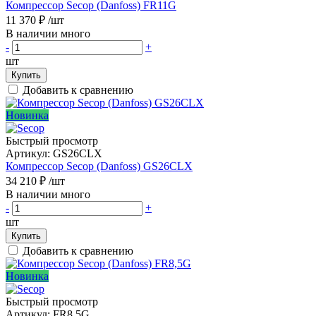
Компрессор Secop (Danfoss) FR11G
11 370 ₽
/шт
В наличии много
-
+
шт
Купить
Добавить к сравнению
Новинка
Быстрый просмотр
Артикул:
GS26CLX
Компрессор Secop (Danfoss) GS26CLX
34 210 ₽
/шт
В наличии много
-
+
шт
Купить
Добавить к сравнению
Новинка
Быстрый просмотр
Артикул:
FR8,5G