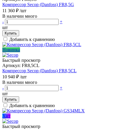
Компрессор Secop (Danfoss) FR8,5G
11 360 ₽
/шт
В наличии много
-
+
шт
Купить
Добавить к сравнению
Новинка
Быстрый просмотр
Артикул:
FR8,5CL
Компрессор Secop (Danfoss) FR8,5CL
10 940 ₽
/шт
В наличии много
-
+
шт
Купить
Добавить к сравнению
Хит
Быстрый просмотр