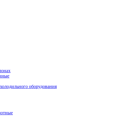
лонах
нные
 холодильного оборудования
лотные