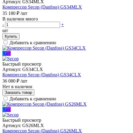
Артикул:
GS34MLX
Компрессор Secop (Danfoss) GS34MLX
35 180 ₽
/шт
В наличии много
-
+
шт
Купить
Добавить к сравнению
Хит
Быстрый просмотр
Артикул:
GS34CLX
Компрессор Secop (Danfoss) GS34CLX
36 080 ₽
/шт
Нет в наличии
Заказать товар
Добавить к сравнению
Хит
Быстрый просмотр
Артикул:
GS26MLX
Компрессор Secop (Danfoss) GS26MLX