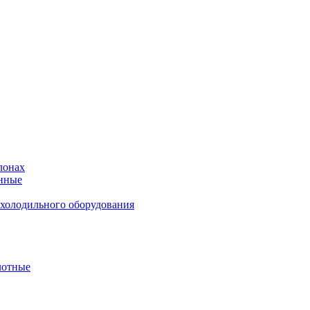
лонах
нные
 холодильного оборудования
лотные