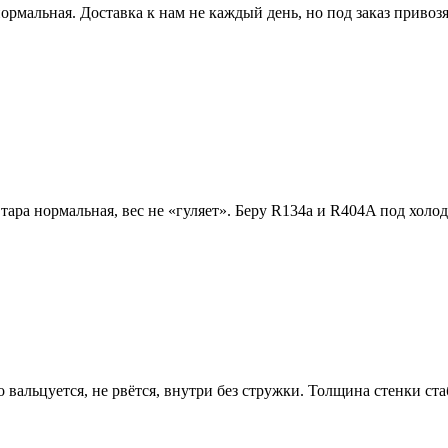
нормальная. Доставка к нам не каждый день, но под заказ приво
а нормальная, вес не «гуляет». Беру R134a и R404A под холодил
о вальцуется, не рвётся, внутри без стружки. Толщина стенки с